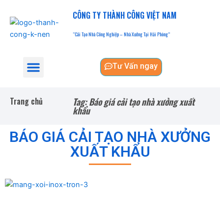
Nhảy
CÔNG TY THÀNH CÔNG VIỆT NAM​
tới
nội
“Cải Tạo Nhà Công Nghiệp – Nhà Xưởng Tại Hải Phòng”
dung
Menu
Tư Vấn ngay
Trang Chủ
Giới Thiệu
Dịch Vụ Nhà Công Nghiệp – Nhà Xưởng
Dự Án Đã Làm
Liên Hệ
Trang chủ
Tag: Báo giá cải tạo nhà xưởng xuất
khẩu
BÁO GIÁ CẢI TẠO NHÀ XƯỞNG
XUẤT KHẨU